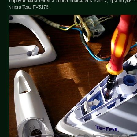
пароувлажнителем и снова появились винты, три штуки. 
утюга Tefal FV5176.