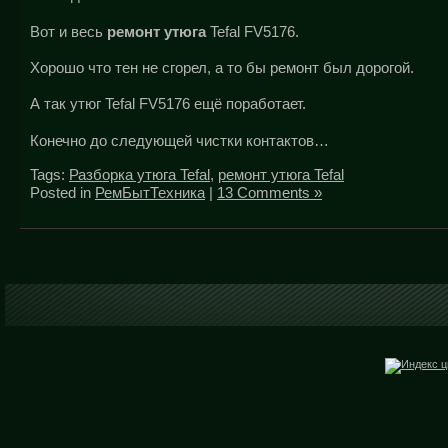
Вот и весь
ремонт утюга
Tefal FV5176.
Хорошо что тен не сгорел, а то бы ремонт был дорогой.
А так утюг Tefal FV5176 ещё поработает.
Конечно до следующей чистки контактов…
Tags:
Разборка утюга Tefal
,
ремонт утюга Tefal
Posted in
РемБытТехника
|
13 Comments »