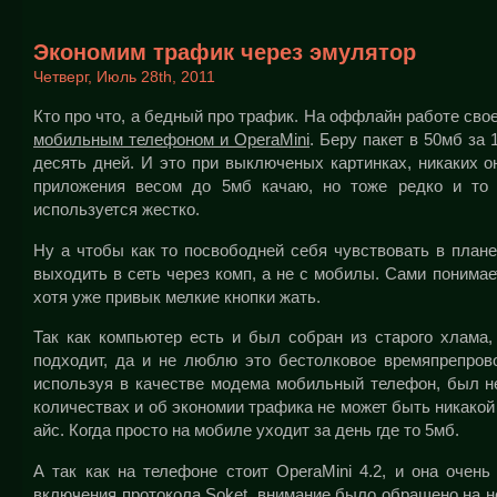
Экономим трафик через эмулятор
Четверг, Июль 28th, 2011
Кто про что, а бедный про трафик. На оффлайн работе свое
мобильным телефоном и OperaMini
. Беру пакет в 50мб за 
десять дней. И это при выключеных картинках, никаких о
приложения весом до 5мб качаю, но тоже редко и то
используется жестко.
Ну а чтобы как то посвободней себя чувствовать в план
выходить в сеть через комп, а не с мобилы. Сами понимае
хотя уже привык мелкие кнопки жать.
Так как компьютер есть и был собран из старого хлама,
подходит, да и не люблю это бестолковое времяпрепров
используя в качестве модема мобильный телефон, был не
количествах и об экономии трафика не может быть никакой р
айс. Когда просто на мобиле уходит за день где то 5мб.
А так как на телефоне стоит OperaMini 4.2, и она очен
включения протокола Soket, внимание было обращено на не