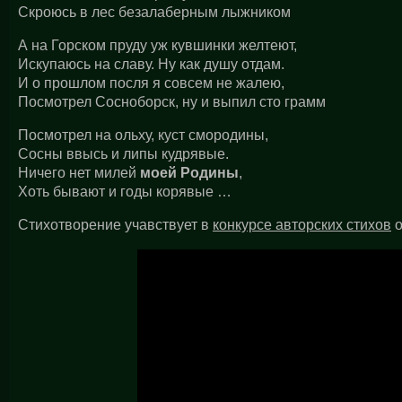
Скроюсь в лес безалаберным лыжником
А на Горском пруду уж кувшинки желтеют,
Искупаюсь на славу. Ну как душу отдам.
И о прошлом посля я совсем не жалею,
Посмотрел Сосноборск, ну и выпил сто грамм
Посмотрел на ольху, куст смородины,
Сосны ввысь и липы кудрявые.
Ничего нет милей
моей Родины
,
Хоть бывают и годы корявые …
Стихотворение учавствует в
конкурсе авторских стихов
о