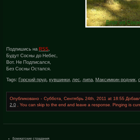
Подпишись на
RSS
,
Будут Сосны до Небес,
Вот. Не Подписался,
Без Сосны Остался.
Tags:
Горский пруд
,
кувшинки
,
лес
,
липа
,
Максимкин родник
,
Опубликовано - Суббота, Сентябрь 24th, 2011 at 18:55 Доба
2.0
, You can skip to the end and leave a response. Pinging is curr
Бомжатские страдания