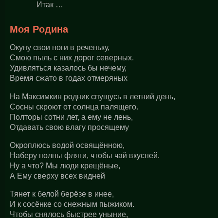
Итак …
Моя Родина
Окуну свои ноги в реченьку,
Смою пыль с них дорог северных.
Удивляться казалось бы нечему,
Время сжато в годах отмеряных
На Максимкин родник спущусь в летний день,
Сосны скроют от солнца палящего.
Полторы сотни лет, а ему не лень,
Отдавать свою влагу просящему
Окроплюсь водой освящённою,
Наберу полны фляги, чтобы чай вкусней.
Ну а что? Мы люди крещёные,
А Ему сверху всех видней
Тянет к белой берёзе в инее,
И к сосёнке со снежным пыжиком.
Чтобы снялось быстрее уныние,