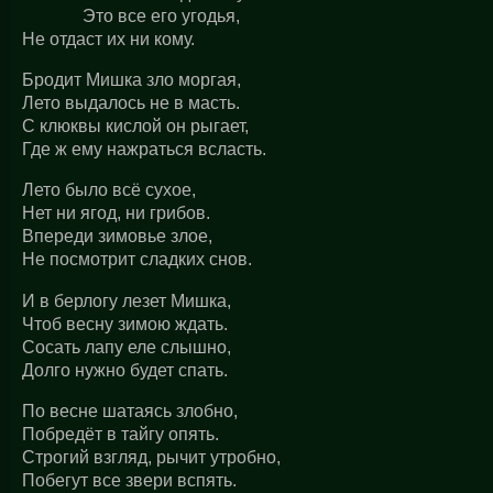
Это все его угодья,
Не отдаст их ни кому.
Бродит Мишка зло моргая,
Лето выдалось не в масть.
С клюквы кислой он рыгает,
Где ж ему нажраться всласть.
Лето было всё сухое,
Нет ни ягод, ни грибов.
Впереди зимовье злое,
Не посмотрит сладких снов.
И в берлогу лезет Мишка,
Чтоб весну зимою ждать.
Сосать лапу еле слышно,
Долго нужно будет спать.
По весне шатаясь злобно,
Побредёт в тайгу опять.
Строгий взгляд, рычит утробно,
Побегут все звери вспять.