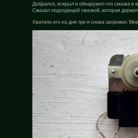
Добрался, вскрыл и обнаружил что смазка в в
Смазал подходящей смазкой, которая держит 
Хватило его на дня три и снова загремел. Мн