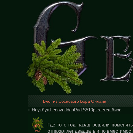
Блог из Соснового Бора Онлайн
«
Ноутбук Lenovo IdeaPad S510p слетел биос
MAY
Где то с год назад решили поменять 
09
отпахал лет двадцать и по вместимост
2024