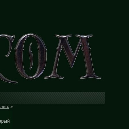
лето
»
тарый