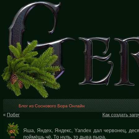
Блог из Соснового Бора Онлайн
«
Побег
Как создать загр
OCT
Яша, Яндех, Яндекс, Yandex дал червонец, десят
07
поймёшь чё. То нуль, то дыва пыра.
2011