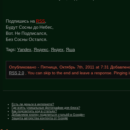
Подпишись на
RSS
,
Будут Сосны до Небес,
Вот. Не Подписался,
Без Сосны Остался.
Tags:
Yandex
,
Яндекс
,
Яндех
,
Яша
Опубликовано - Пятница, Октябрь 7th, 2011 at 7:31 Добавле
RSS 2.0
, You can skip to the end and leave a response. Pinging is
Есть ли деньги в интернете?
Где взять уникальные фотографии для блога?
Как подсветить код в статьях?
Добавляем кнопку поделиться статьёй в Google+
Защита авторства контента от Google