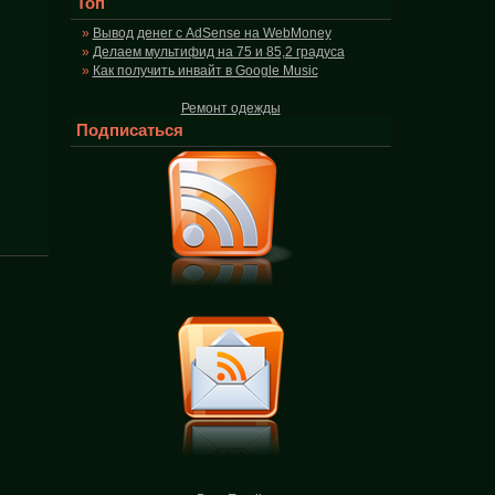
Топ
Вывод денег с AdSense на WebMoney
Делаем мультифид на 75 и 85,2 градуса
Как получить инвайт в Google Music
Ремонт одежды
Подписаться