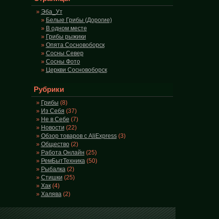
Эба_Ут
Белые Грибы (Дорогие)
В одном месте
Грибы рыжики
Опята Сосновоборск
Сосны Север
Сосны Фото
Церкви Сосновоборск
Рубрики
Грибы
(8)
Из Себя
(37)
Не в Себе
(7)
Новости
(22)
Обзор товаров с AliExpress
(3)
Общество
(2)
Работа Онлайн
(25)
РемБытТехника
(50)
Рыбалка
(2)
Стишки
(25)
Хак
(4)
Халява
(2)