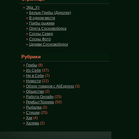
Эба_Ут
Белые Грибы (Дорогие)
В одном месте
Грибы рыжики
Опята Сосновоборск
Сосны Север
Сосны Фото
Церкви Сосновоборск
Рубрики
Грибы
(8)
Из Себя
(37)
Не в Себе
(7)
Новости
(22)
Обзор товаров с AliExpress
(3)
Общество
(2)
Работа Онлайн
(25)
РемБытТехника
(50)
Рыбалка
(2)
Стишки
(25)
Хак
(4)
Халява
(2)