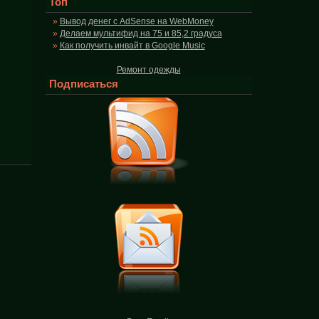
Топ
Вывод денег с AdSense на WebMoney
Делаем мультифид на 75 и 85,2 градуса
Как получить инвайт в Google Music
Ремонт одежды
Подписаться