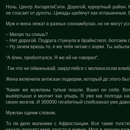
Ночь. Центр АнтарктиСити. Дорогой, курортный район.
не спасает от духоты. Цикады щебечут как оглашенные.
Муж и жена лежат в разных соннамбулах, но не могут усн
– Милая ты спишь?
– Нет дорогой. Подруга стукнула в брайнстелл, болтаем с
– Ну зачем врешь то, я же тебя читаю с корки. Ты забыл
“А блин, проболтался. Я же ей не говорил”.
-Так что не обманывай, закругляйся с молокососом влюб
Жена включила антискан подкорки, который до этого был
“Какие же мужланы тупые пошли. Вшил он себе. Вот
вывёртыши и молчит как упырь. Я уже как полгода на
своих мозгов. И 300000 гигабитный спейсканал уже давно
Мужлан одним словом.
То ли дело мальчики с Афростанции. Все такие толсте
каналу доходят вмиг, просто в живую. Мозг в крошки раз