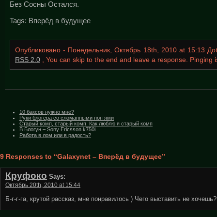
Без Сосны Остался.
Tags:
Вперёд в будущее
Опубликовано - Понедельник, Октябрь 18th, 2010 at 15:13 Д
RSS 2.0
, You can skip to the end and leave a response. Pinging is
10 баксов нужно мне?
Руки блогера со сломанными ногтями
Старый комп, старый комп. Как люблю я старый комп
В Блогун – Sony Ericsson k750i
Работа в лом или в радость?
9 Responses to “Galaxynet – Вперёд в будущее”
Круфоко
Says:
Октябрь 20th, 2010 at 15:44
Б-г-г-га, крутой рассказ, мне понравилось ) Чего выставить не хочешь