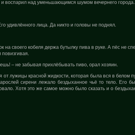
а и воспарил над уменьшающимся шумом вечернего города.
Его удивлённого лица. Да никто и головы не поднял.
ок на своего кобеля держа бутылку пива в руке. А пёс не с
и повизгивая.
чешь! – не забывая прихлёбывать пиво, орал хозяин.
я от лужицы красной жидкости, которая была вся в белом п
зарослей сирени лежало бездыханное чьё то тело. Его бы
овало. Хотя это же самое можно было сказать и о бездых