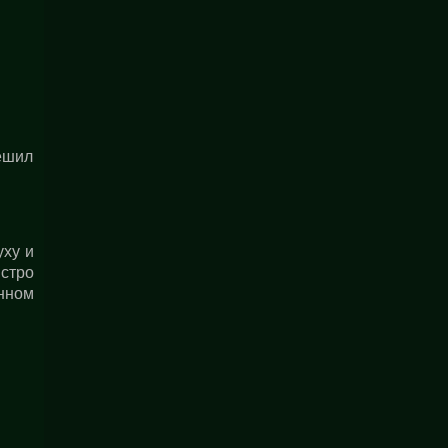
пешил
уху и
стро
анном