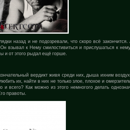
ядки назад и не подозревали, что скоро всё закончится.
Он взывал к Нему смилостивиться и прислушаться к нему
ы и от этого рыдал ещё горше.
кончательный вердикт живя среди них, дыша ихним воздух
юбить их, найти в них не только злое, плохое и омерзител
ко и всего? Как можно из этого немногого делать однозн
го правоты.