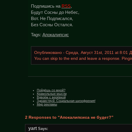
Подпишись на
RSS
,
Будут Сосны до Небес,
Вот. Не Подписался,
Без Сосны Остался.
Tags:
Апокалипсис
Опубликовано - Среда, Август 31st, 2011 at 8:01
You can skip to the end and leave a response. Pingin
Пойдёшь со мной?
Крамольные мысли
Вдвоём с верёвкой
Здравствуй. Социальная шизофрения!
Мир рекламы
2 Responses to “Апокалипсиса не будет?”
yart
Says: