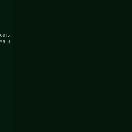
оить
мя и