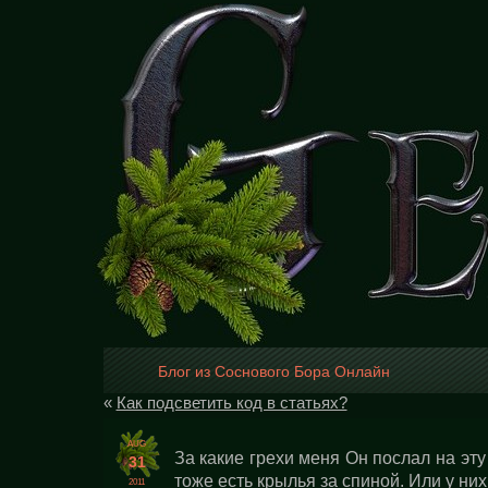
Блог из Соснового Бора Онлайн
«
Как подсветить код в статьях?
AUG
За какие грехи меня Он послал на эт
31
тоже есть крылья за спиной. Или у ни
2011