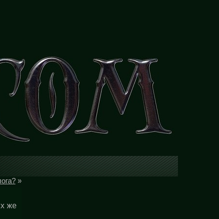
лога?
»
их же