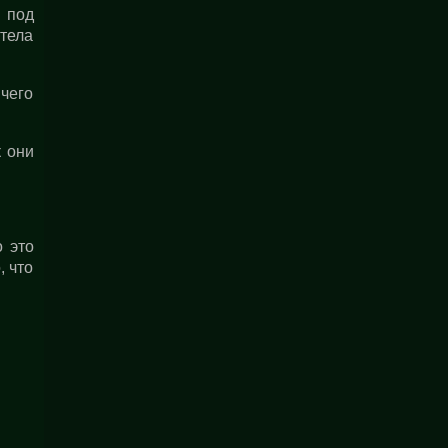
 под
 тела
ичего
к они
о это
, что