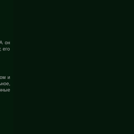
 А он
, его
ом и
ьное,
ачные