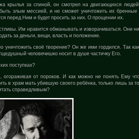
жа крылья за спиной, он смотрел на двигающихся людей
 быть злым мессией, и не сможет уничтожить их бренные
тся перед Ним и будет просить за них. О прощении их.
стливы. Им нравится обманывать и изворачиваться. Они н
одать за деньги, вещи, власть и положение.
о уничтожить своё творение? Он же ими гордился. Так ка
 тщедушный человечишко носит в душе частичку Его.
охих поступках?
, огораживая от пороков. И как можно не понять Ему чт
ить в храм мать убившую своего ребёнка, только лишь за то
читать справедливым?