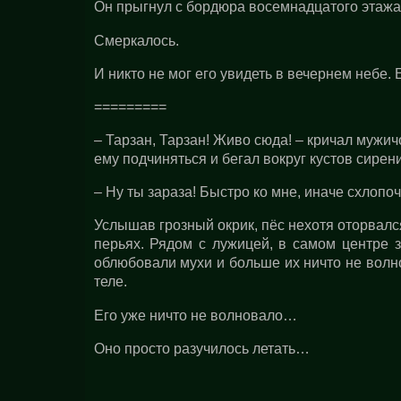
Он прыгнул с бордюра восемнадцатого этаж
Смеркалось.
И никто не мог его увидеть в вечернем небе. 
=========
– Тарзан, Тарзан! Живо сюда! – кричал мужич
ему подчиняться и бегал вокруг кустов сирен
– Ну ты зараза! Быстро ко мне, иначе схлопо
Услышав грозный окрик, пёс нехотя оторвалс
перьях. Рядом с лужицей, в самом центре 
облюбовали мухи и больше их ничто не волн
теле.
Его уже ничто не волновало…
Оно просто разучилось летать…